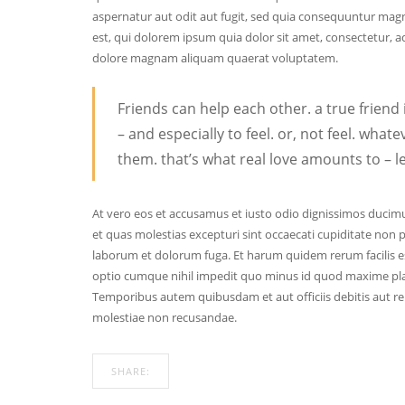
aspernatur aut odit aut fugit, sed quia consequuntur mag
est, qui dolorem ipsum quia dolor sit amet, consectetur, 
dolore magnam aliquam quaerat voluptatem.
Friends can help each other. a true frien
– and especially to feel. or, not feel. wha
them. that’s what real love amounts to – le
At vero eos et accusamus et iusto odio dignissimos ducimu
et quas molestias excepturi sint occaecati cupiditate non pr
laborum et dolorum fuga. Et harum quidem rerum facilis es
optio cumque nihil impedit quo minus id quod maxime pla
Temporibus autem quibusdam et aut officiis debitis aut re
molestiae non recusandae.
SHARE: