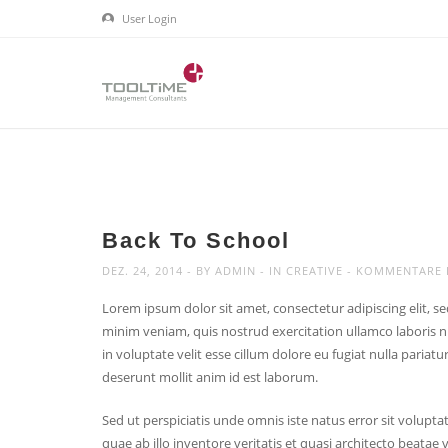
User Login
Back To School
DEZ. 24, 2014
BY
ADMIN
IN
CREATIVE
KOMMENTARE D
Lorem ipsum dolor sit amet, consectetur adipiscing elit, 
minim veniam, quis nostrud exercitation ullamco laboris n
in voluptate velit esse cillum dolore eu fugiat nulla pariatur
deserunt mollit anim id est laborum.
Sed ut perspiciatis unde omnis iste natus error sit vol
quae ab illo inventore veritatis et quasi architecto beata