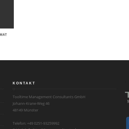
RMAT
KONTAKT
Tooltime Management Consultants GmbH
Johann-Krane-Weg 46
48149 Münster
Telefon:
+49 0251-93259992