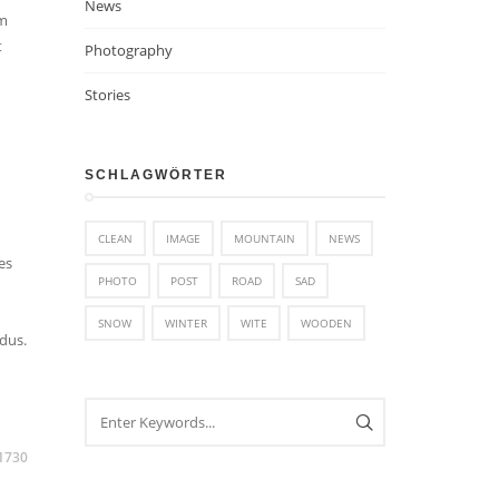
News
am
t
Photography
Stories
SCHLAGWÖRTER
CLEAN
IMAGE
MOUNTAIN
NEWS
es
PHOTO
POST
ROAD
SAD
SNOW
WINTER
WITE
WOODEN
dus.
1730