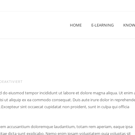
HOME
E-LEARNING
KNOW
FÜR
EAKTIVIERT
BACK
sed do eiusmod tempor incididunt ut labore et dolore magna aliqua. Ut enim 
TO
isi ut aliquip ex ea commodo consequat. Duis aute irure dolor in reprehende
SCHOOL
.
Excepteur sint occaecat cupidatat non proident, sunt in culpa qui officia
uptatem accusantium doloremque laudantium, totam rem aperiam, eaque ipsa
e vitae dicta sunt explicabo. Nemo enim ipsam voluptatem quia voluptas sit