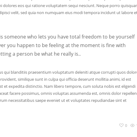
ni dolores eos qui ratione voluptatem sequi nesciunt. Neque porro quisqu
adipisci velit, sed quia non numquam eius modi tempora incidunt ut labore e
d is someone who lets you have total freedom to be yourself
tever you happen to be feeling at the moment is fine with
tting a person be what he really is..
s qui blanditiis praesentium voluptatum deleniti atque corrupti quos dolor
ovident, similique sunt in culpa qui officia deserunt mollitia animi, id est
t et expedita distinctio. Nam libero tempore, cum soluta nobis est eligendi
ceat facere possimus, omnis voluptas assumenda est, omnis dolor repellen
rum necessitatibus saepe eveniet ut et voluptates repudiandae sint et
0